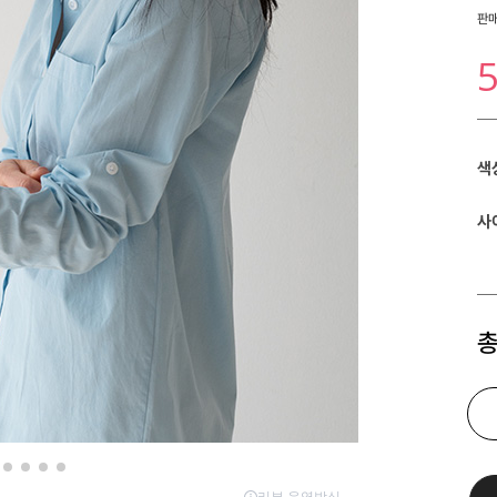
판
색
사
총