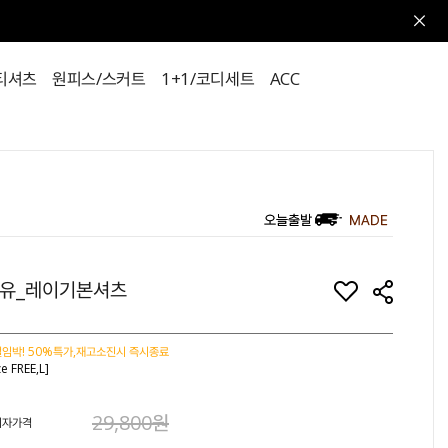
티셔츠
원피스/스커트
1+1/코디세트
ACC
유_레이기본셔츠
임박! 50%특가,재고소진시 즉시종료
ze FREE,L]
29,800원
비자가격