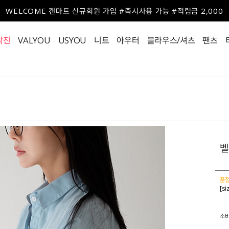
WELCOME 캔마트 신규회원 가입 #즉시사용 가능 #적립금 2,000
작진
VALYOU
USYOU
니트
아우터
블라우스/셔츠
팬츠
벨
품절
[si
소