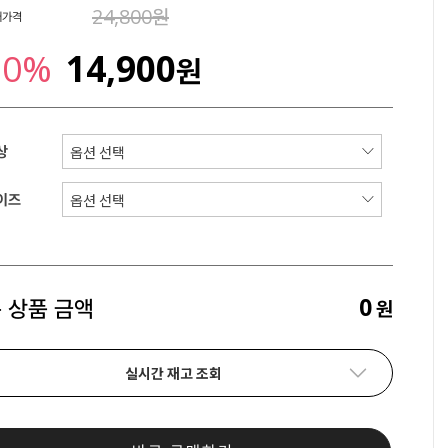
24,800원
매가격
50%
14,900
원
상
이즈
0
 상품 금액
원
실시간 재고 조회