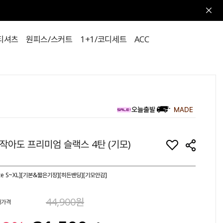
티셔츠
원피스/스커트
1+1/코디세트
ACC
작아도 프리미엄 슬랙스 4탄 (기모)
ize S~XL][기본&짧은기장][히든밴딩][기모안감]
44,900원
매가격