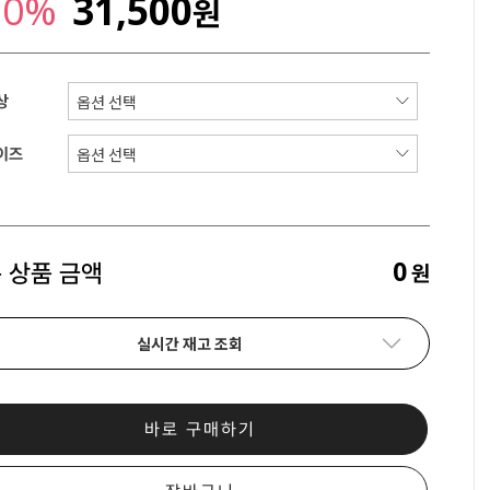
30%
31,500
원
상
이즈
0
 상품 금액
원
실시간 재고 조회
바로 구매하기