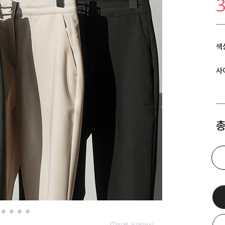
색
사
총