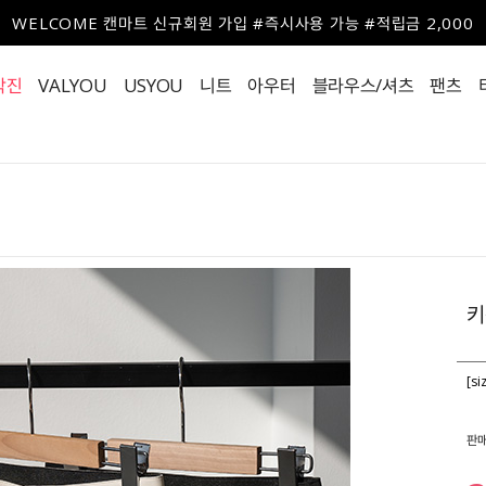
WELCOME 캔마트 신규회원 가입 #즉시사용 가능 #적립금 2,000
작진
VALYOU
USYOU
니트
아우터
블라우스/셔츠
팬츠
키
[s
판