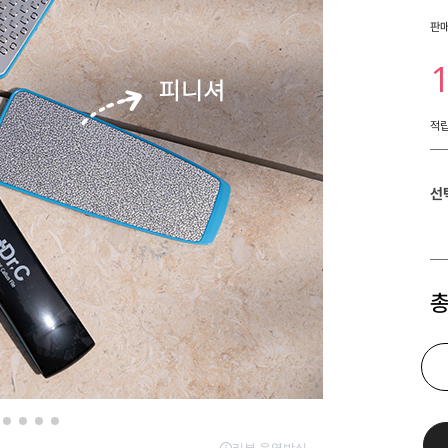
판
적
선
총