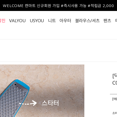
WELCOME 캔마트 신규회원 가입 #즉시사용 가능 #적립금 2,000
작진
VALYOU
USYOU
니트
아우터
블라우스/셔츠
팬츠
[
C
[여
소