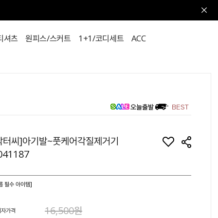
티셔츠
원피스/스커트
1+1/코디세트
ACC
닥터씨]아기발~풋케어각질제거기
041187
름 필수 아이템]
16,500원
비자가격