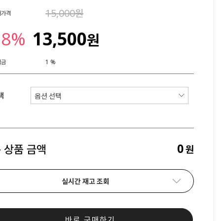
15,000원
매가격
18%
13,500
원
립금
1 %
택
0
 상품 금액
원
실시간 재고 조회
바로 구매하기