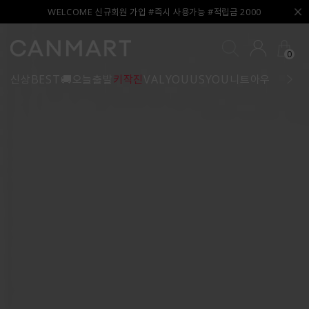
WELCOME 신규회원 가입 #즉시 사용가능 #적립금 2000
0
신상
BEST
🚚오늘출발
키작진
VALYOU
USYOU
니트
아우터
블라