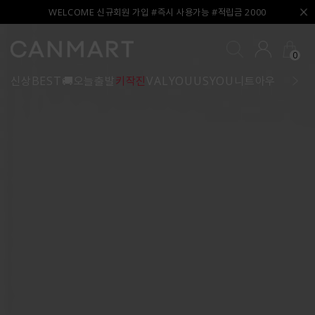
WELCOME 신규회원 가입 #즉시 사용가능 #적립금 2000
0
신상
BEST
🚚오늘출발
키작진
VALYOU
USYOU
니트
아우터
블라