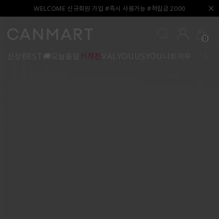
WELCOME 신규회원 가입 #즉시 사용가능 #적립금 2000
0
신상
BEST
🚚오늘출발
키작진
VALYOU
USYOU
니트
아우터
블라