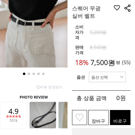
스퀘어 무광
실버 벨트
소비
9,200원
자가
격
8,500원
판매
가격
18%
7,500
원
리뷰
(55)
옵션
0
원
총 상품 금액
장바구
바로구