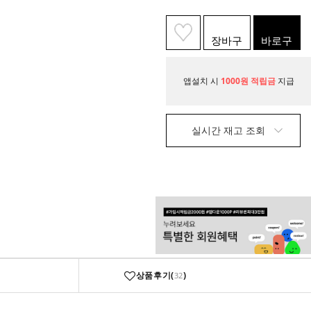
장바구
바로구
니
매
앱설치 시
1000원 적립금
지급
실시간 재고 조회
상품후기(
)
32