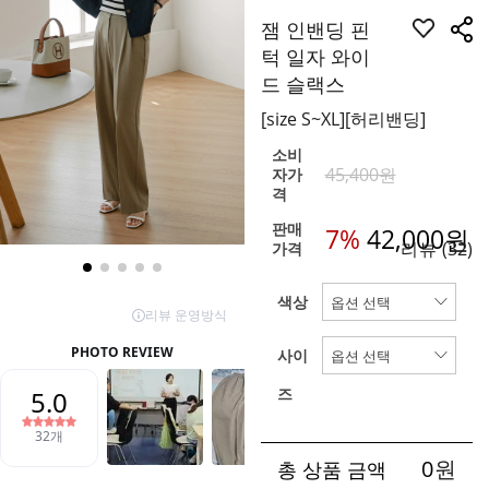
잼 인밴딩 핀
턱 일자 와이
드 슬랙스
[size S~XL][허리밴딩]
소비
45,400원
자가
격
판매
7%
42,000
원
리뷰
(32)
가격
색상
사이
즈
0
원
총 상품 금액