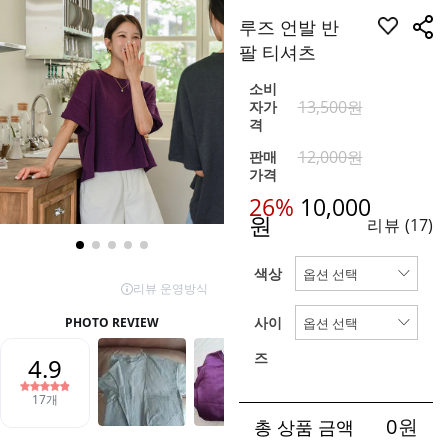
루즈 언발 반
팔 티셔츠
소비
13,500원
자가
격
12,000원
판매
가격
26%
10,000
원
리뷰
(17)
색상
사이
즈
0
원
총 상품 금액