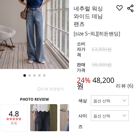
네추럴 워싱
와이드 데님
팬츠
[size S~XL][히든밴딩]
소비
63,800원
자가
격
58,000원
판매
가격
24%
48,200
원
리뷰
(6)
색상
사이
즈