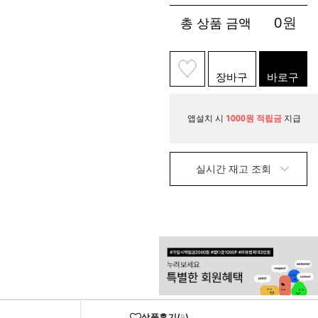
0
원
총 상품 금액
장바구
바로구
니
매
앱설치 시
1000원 적립금
지급
실시간 재고 조회
상품후기(
)
9