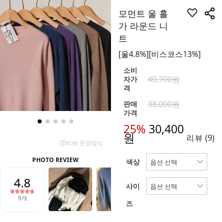
모먼트 울 홀
가 라운드 니
트
[울4.8%][비스코스13%]
소비
40,700원
자가
격
38,000원
판매
가격
25%
30,400
원
리뷰
(9)
색상
사이
즈