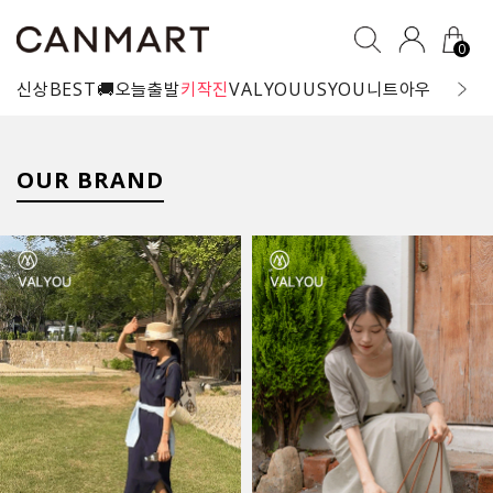
0
신상
BEST
🚚오늘출발
키작진
VALYOU
USYOU
니트
아우터
블라
OUR BRAND