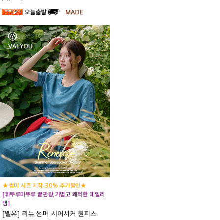
★썸머 시즌 제작 30% 추가할인★
[휘뚜루마뚜루 끝판왕,가볍고 쾌적한 데일리
템]
[벨유] 리뉴 썸머 시어서커 원피스