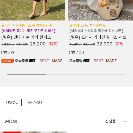
★썸머 시즌 제작 25% 추가할인★
★제작 25% 추가할인★
[데일리로 즐기기 좋은 꾸안꾸 원피스]
[실용성과 스타일을 동시에 갖춘 세트]
[벨유] 앤나 자수 카라 원피스
[벨유] 프레시 가디건 원피스 세트
26,200
32%
32,900
31%
38,800
34,900
47,400
43,800
(리뷰:78)
(리뷰:126)
USYOU
VALYOU
9
개 상품