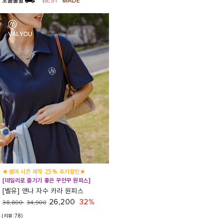
★썸머 시즌 제작 25% 추가할인★
[데일리로 즐기기 좋은 꾸안꾸 원피스]
[벨유] 앤나 자수 카라 원피스
26,200
32%
38,800
34,900
(리뷰:78)