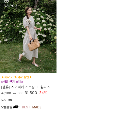
★제작 25% 추가할인★
◎여름 인기 소재◎
[벨유] 시어서커 스트링ST 원피스
31,500
34%
47,900
42,000
(리뷰:40)