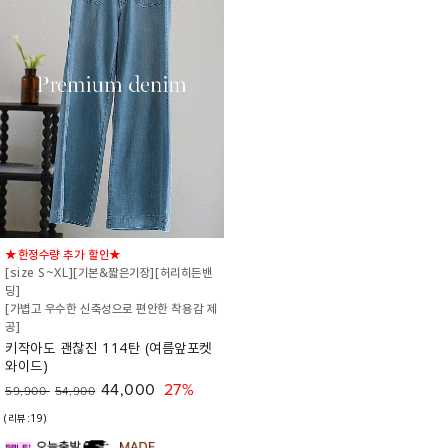
★한정수량 추가 할인★
[size S~XL][기본&짧은기장][허리히든밴
딩]
[가볍고 우수한 신축성으로 편안한 착용감 제
공]
키작아도 괜찮진 114탄 (여름앞포켓
와이드)
44,000
27%
59,900
54,900
(리뷰:19)