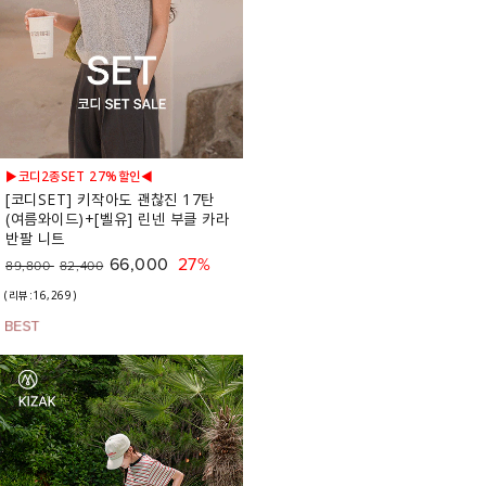
▶코디2종SET 27%할인◀
[코디SET] 키작아도 괜찮진 17탄
(여름와이드)+[벨유] 린넨 부클 카라
반팔 니트
66,000
27%
89,800
82,400
(리뷰:16,269)