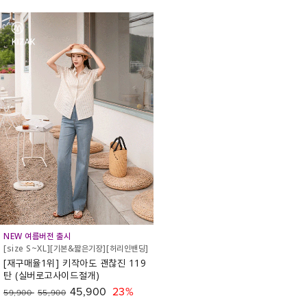
NEW 여름버전 출시
[size S~XL][기본&짧은기장][허리인밴딩]
[재구매율1위] 키작아도 괜찮진 119
탄 (실버로고사이드절개)
45,900
23%
59,900
55,900