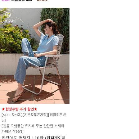
★한정수량 추가 할인★
[size S~XL][기본&짧은기장][허리히든밴
딩]
[핏을 오랫동안 유지해 주는 탄탄한 소재와
가벼운 착용감]
키작아도 괜찮진 110탄 (뒷절개와이