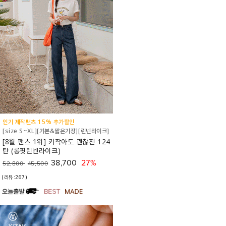
인기 제작팬츠 15% 추가할인
[size S~XL][기본&짧은기장][린넨라이크]
[8월 팬츠 1위] 키작아도 괜찮진 124
탄 (롱핏린넨라이크)
38,700
27%
52,800
45,500
(리뷰:267)