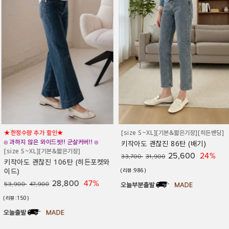
★한정수량 추가 할인★
[size S~XL][기본&짧은기장][히든밴딩]
◎ 과하지 않은 와이드핏!! 군살커버!! ◎
키작아도 괜찮진 86탄 (배기)
[size S~XL][기본&짧은기장]
25,600
24%
33,700
31,900
키작아도 괜찮진 106탄 (히든포켓와
이드)
(리뷰:986)
28,800
47%
53,900
47,900
(리뷰:150)