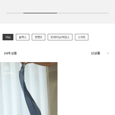
데님
슬랙스
면팬츠
트레이닝/레깅스
스커트
34
개 상품