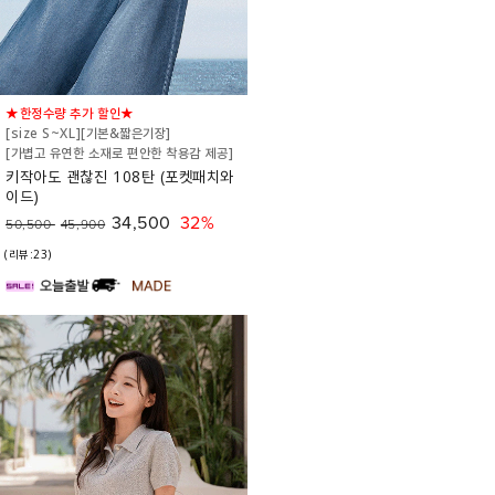
★한정수량 추가 할인★
[size S~XL][기본&짧은기장]
[가볍고 유연한 소재로 편안한 착용감 제공]
키작아도 괜찮진 108탄 (포켓패치와
이드)
34,500
32%
50,500
45,900
(리뷰:23)