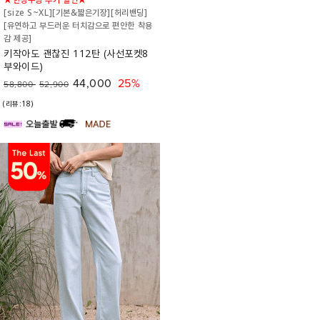
[size S~XL][기본&짧은기장][허리밴딩]
[유연하고 부드러운 터치감으로 편안한 착용
감 제공]
키작아도 괜찮진 112탄 (사선포켓8
부와이드)
44,000
25%
58,800
52,900
(리뷰:18)