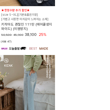
★한정수량 추가 할인★
[size S~XL][기본&짧은기장]
[가볍고 시원한 터치감이 느껴지는 소재]
키작아도 괜찮진 111탄 (에어쿨생지
와이드) (이염방지)
38,100
25%
50,500
45,900
(리뷰:47)