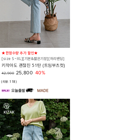
★한정수량 추가 할인★
[size S~XL][기본&짧은기장][허리밴딩]
키작아도 괜찮진 51탄 (트임부츠컷)
25,800
40%
42,900
(리뷰:118)