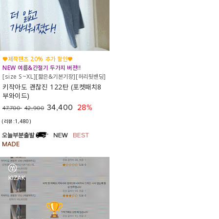
♥제작팬츠 20% 추가 할인♥
NEW 여름&간절기 두가지 버전!!
[size S~XL][짧은&기본기장][허리뒷밴딩]
키작아도 괜찮진 122탄 (포켓패치8
부와이드)
34,400
28%
47,700
42,900
(리뷰:1,480)