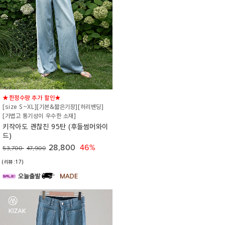
★한정수량 추가 할인★
[size S~XL][기본&짧은기장][허리밴딩]
[가볍고 통기성이 우수한 소재]
키작아도 괜찮진 95탄 (후들썸머와이
드)
28,800
46%
53,700
47,900
(리뷰:17)