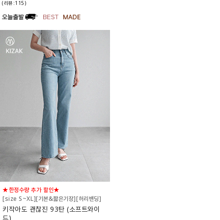
(리뷰:115)
★한정수량 추가 할인★
[size S~XL][기본&짧은기장][허리밴딩]
키작아도 괜찮진 93탄 (소프트와이
드)