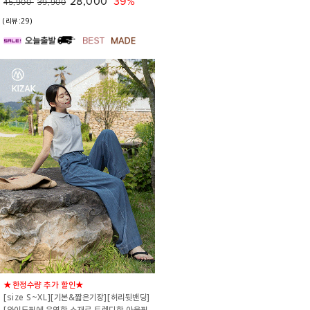
28,000
39%
45,900
39,900
(리뷰:29)
★한정수량 추가 할인★
[size S~XL][기본&짧은기장][허리뒷밴딩]
[와이드핏에 유연한 소재로 트렌디한 아웃핏