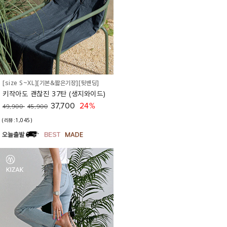
[size S~XL][기본&짧은기장][뒷밴딩]
키작아도 괜찮진 37탄 (생지와이드)
37,700
24%
49,900
45,900
(리뷰:1,045)