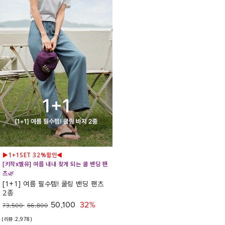
▶1+1SET 32%할인◀
[키작x벨유] 여름 내내 찾게 되는 쿨 밴딩 팬
츠🌿
[1+1] 여름 필수템! 쿨링 밴딩 팬츠
2종
50,100
32%
73,500
66,800
(리뷰:2,978)