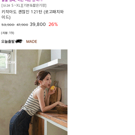
[size S~XL][기본&짧은기장]
키작아도 괜찮진 121탄 (로고패치와
이드)
39,800
26%
53,900
47,900
(리뷰:19)