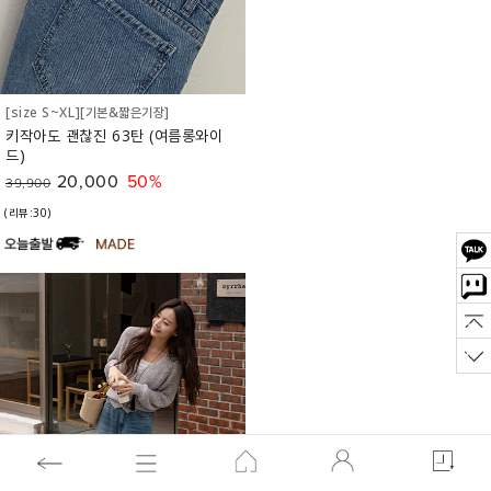
[size S~XL][기본&짧은기장]
키작아도 괜찮진 63탄 (여름롱와이
드)
20,000
50%
39,900
(리뷰:30)