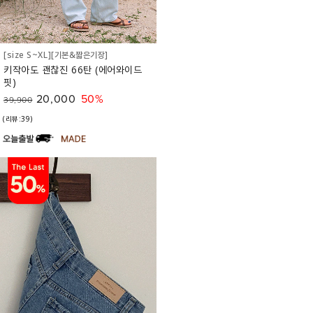
[size S~XL][기본&짧은기장]
키작아도 괜찮진 66탄 (에어와이드
핏)
20,000
50%
39,900
(리뷰:39)