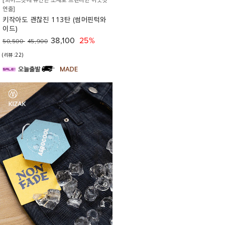
연출]
키작아도 괜찮진 113탄 (썸머핀턱와
이드)
38,100
25%
50,500
45,900
(리뷰:22)