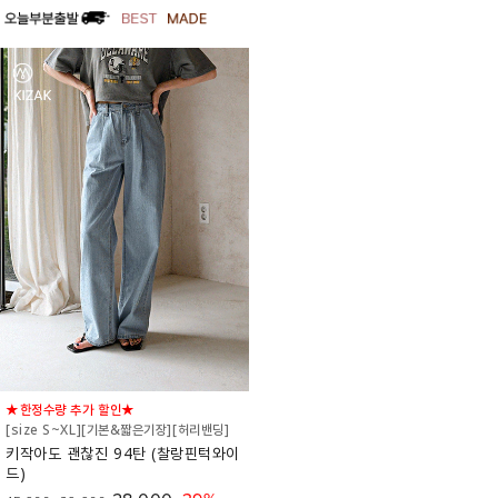
★한정수량 추가 할인★
[size S~XL][기본&짧은기장][허리밴딩]
키작아도 괜찮진 94탄 (찰랑핀턱와이
드)