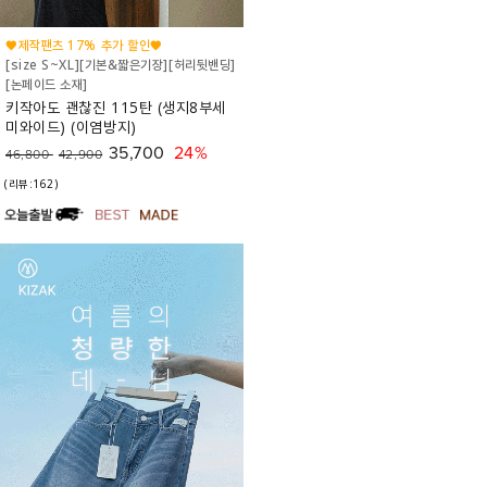
♥제작팬츠 17% 추가 할인♥
[size S~XL][기본&짧은기장][허리뒷밴딩]
[논페이드 소재]
키작아도 괜찮진 115탄 (생지8부세
미와이드) (이염방지)
35,700
24%
46,800
42,900
(리뷰:162)