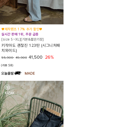
♥제작팬츠 17% 추가 할인♥
실시간 판매 1위, 주문 급증
[size S~XL][기본&짧은기장]
키작아도 괜찮진 123탄 (시그니처패
치와이드)
41,500
26%
55,900
49,900
(리뷰:58)