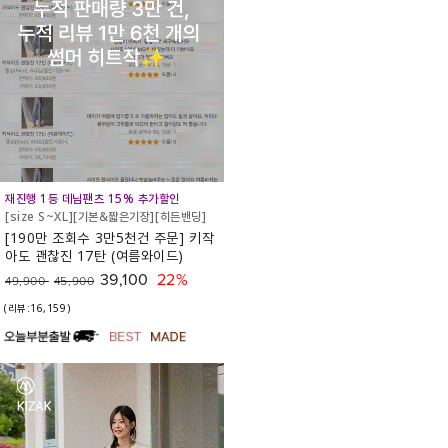
재진행 1등 데님팬츠 15% 추가할인
[size S~XL][기본&짧은기장][히든밴딩]
[190만 조회수 3만5천건 주문] 키작
아도 괜찮진 17탄 (여름와이드)
39,100
22%
49,900
45,900
(리뷰:16,159)