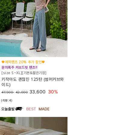
♥제작팬츠 20% 추가 할인♥
문의폭주 커브드핏 팬츠!!
[size S~XL][기본&짧은기장]
키작아도 괜찮진 125탄 (썸머커브와
이드)
33,600
30%
47,900
42,000
(리뷰:4)