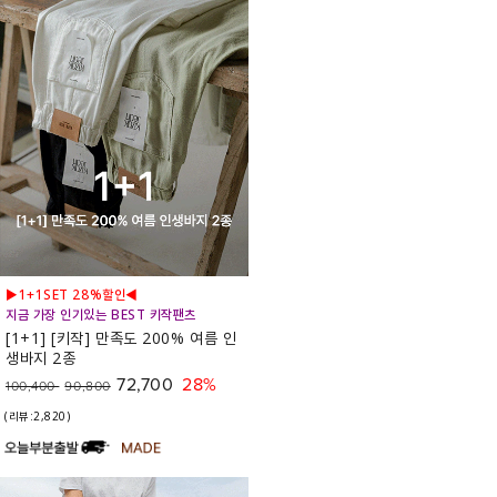
▶1+1SET 28%할인◀
지금 가장 인기있는 BEST 키작팬츠
[1+1] [키작] 만족도 200% 여름 인
생바지 2종
72,700
28%
100,400
90,800
(리뷰:2,820)