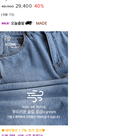
29,400
40%
48,900
(리뷰:15)
♥제작팬츠 17% 추가 할인♥
실물 깡패, 이번 시즌 원픽?!!