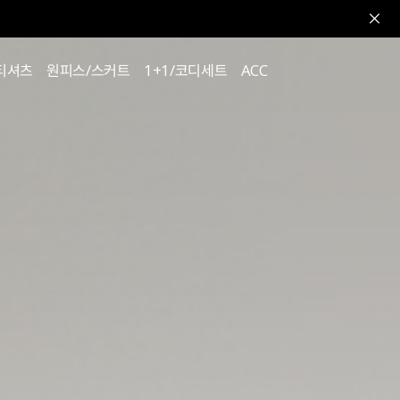
티셔츠
원피스/스커트
1+1/코디세트
ACC