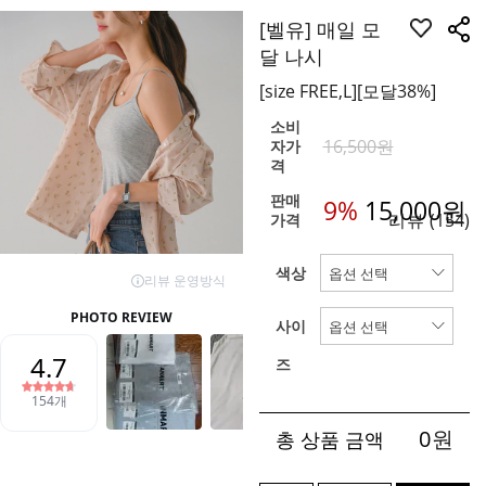
[벨유] 매일 모
달 나시
[size FREE,L][모달38%]
소비
16,500원
자가
격
판매
9%
15,000
원
리뷰
(154)
가격
색상
사이
즈
0
원
총 상품 금액