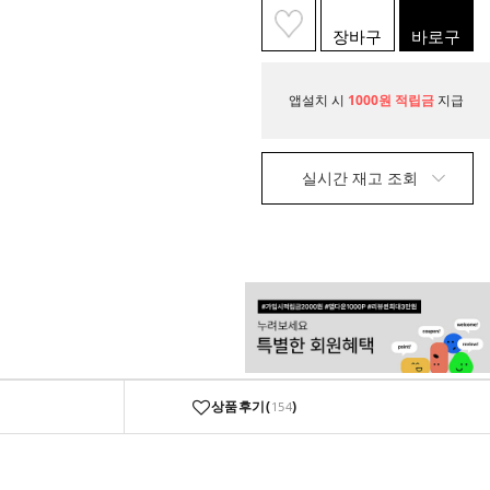
장바구
바로구
니
매
앱설치 시
1000원 적립금
지급
실시간 재고 조회
상품후기(
)
154