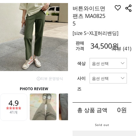
버튼와이드면
팬츠 MA0825
5
[size S~XL][허리밴딩]
판매
34,500
원
리뷰
(41)
가격
색상
사이
즈
0
원
총 상품 금액
Sold out