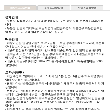
배송&결제&반품
소재별세탁방법
사이즈측정방법
결제안내
- 주문서 작성후 2일이내 입금확인이 되지 않는 경우 자동 주문취소처리가 됩
니다
- 무통장 입금시 기재하신 주문자명과 실입금자명이 다른경우 자동입금확인
이 불가하오니 고객센터로 연락부탁드립니다.
배송안내
- 배송기간은 입금일 기준으로 3~7일정도(주말,공휴일제외) 소요되며, 주문폭
주나 입고지연으로 인해 배송이 지연될수 있습니다
- 배송지연상품과 함께 구매시 안내드린 배송날짜에 맞춰 함께 발송 됩니다
- 결제금액 기준으로 5만원이상일 경우 무료배송됩니다 (적립금,쿠폰,OK캐쉬
백 사용시 할인금액 제외한 순 결제금액 기준)
- 배송 업체는 롯데택배(1588-2121)을 이용하고 있으며 배송운임비는 3000
원입니다
교환반품안내
- 제품수령후 7일이내 마이페이지에서 원스톱 반품/교환 접수 해주시면 롯데
택배 수거접수 해드립니다.
- 함께나가는 반품/교환 봉투에 상세내용을 기재해주시면 좀더 빠른처리가 가
능합니다.
- 환불이나 구매취소로 인하여 사용하신 쿠폰및 무료배송 혜택에 해당되지 않
는경우 , 그에따른 배송료나 할인받으신 금액은 고객님 부담입니다
- 현금을 상품과 동봉하여 보내셨을경우 간혹 분실건이 발생하오니 입금을 권
장해드리며,동봉시 봉투에 꼭 돈을 넣으신후 봉하셔서 보내주시기를 부탁드
립니다
- 캔마트에서는 모든 배송과 반품처리 과정을 CCTV로 촬영하고 있습니다