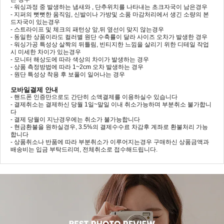
- 워싱과정 중 발생하는 냄새와 , 단추위치를 나타내는 초크자국이 남은경우
- 지퍼의 뻣뻣한 움직임, 신발이나 가방및 소품 마감처리에서 생긴 소량의 본
드자국이 있는경우
- 스트라이프 및 체크의 패턴상 앞,뒤 옆선이 맞지 않는경우
- 동일한 상품이라도 컬러별 원단 수축률이 달라 사이즈 오차가 발생한 경우
- 워싱가공 특성상 살짝의 뒤틀림, 빈티지한 느낌을 살리기 위한 디테일 작업
시 미세한 차이가 있는경우
- 모니터 해상도에 따라 색상의 차이가 발생하는 경우
- 상품 측정방법에 따라 1~2cm 오차 발생하는 경우
- 원단 특성상 착용 후 보풀이 일어나는 경우
모바일결제 안내
- 핸드폰 인증만으로도 간단히 소액결제를 이용하실수 있습니다
- 결제취소는 결제하신 당월 1일~말일 이내 취소가능하며 부분취소 불가합니
다
- 결제 당월이 지난경우에는 취소가 불가능합니다
- 현금환불을 원하실경우, 3.5%의 결제수수료 차감후 계좌로 환불처리 가능
합니다
- 상품취소나 반품에 따라 부분취소가 이루어지는경우 구매하신 상품금액과
배송비는 입금 부탁드리며, 전체취소로 접수해드립니다.