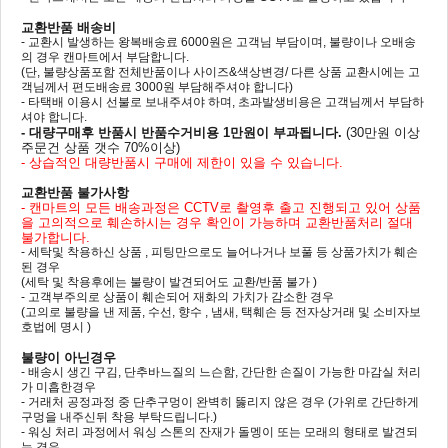
교환반품 배송비
- 교환시 발생하는 왕복배송료 6000원은 고객님 부담이며, 불량이나 오배송
의 경우 캔마트에서 부담합니다.
(단, 불량상품포함 전체반품이나 사이즈&색상변경/ 다른 상품 교환시에는 고
객님께서 편도배송료 3000원 부담해주셔야 합니다)
- 타택배 이용시 선불로 보내주셔야 하며, 초과발생비용은 고객님께서 부담하
셔야 합니다.
- 대량구매후 반품시 반품수거비용 1만원이 부과됩니다.
(30만원 이상
주문건 상품 갯수 70%이상)
- 상습적인 대량반품시 구매에 제한이 있을 수 있습니다.
교환반품 불가사항
- 캔마트의 모든 배송과정은 CCTV로 촬영후 출고 진행되고 있어 상품
을 고의적으로 훼손하시는 경우 확인이 가능하며 교환반품처리 절대
불가합니다.
- 세탁및 착용하신 상품 , 피팅만으로도 늘어나거나 보풀 등 상품가치가 훼손
된 경우
(세탁 및 착용후에는 불량이 발견되어도 교환/반품 불가 )
- 고객부주의로 상품이 훼손되어 재화의 가치가 감소한 경우
(고의로 불량을 낸 제품, 수선, 향수 , 냄새, 택훼손 등 전자상거래 및 소비자보
호법에 명시 )
불량이 아닌경우
- 배송시 생긴 구김, 단추바느질의 느슨함, 간단한 손질이 가능한 마감실 처리
가 미흡한경우
- 거래처 공정과정 중 단추구멍이 완벽히 뚫리지 않은 경우 (가위로 간단하게
구멍을 내주신뒤 착용 부탁드립니다.)
- 워싱 처리 과정에서 워싱 스톤의 잔재가 돌멩이 또는 모래의 형태로 발견되
는 경우