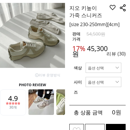
지오 키높이
가죽 스니커즈
[size 230-250mm][4cm]
54,500원
판매
가격
17%
45,300
원
리뷰
(30)
색상
사이
즈
0
원
총 상품 금액