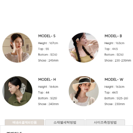
배송&결제&반품
소재별세탁방법
사이즈측정방법