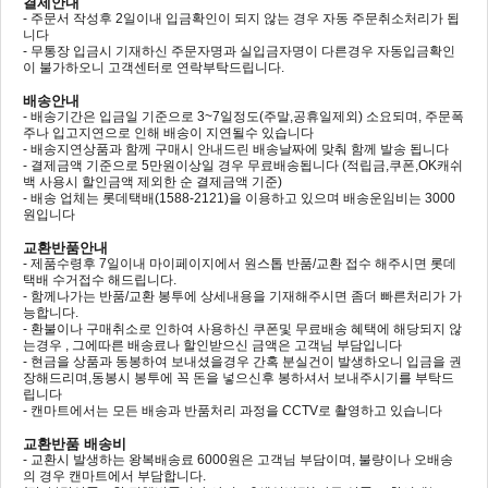
결제안내
- 주문서 작성후 2일이내 입금확인이 되지 않는 경우 자동 주문취소처리가 됩
니다
- 무통장 입금시 기재하신 주문자명과 실입금자명이 다른경우 자동입금확인
이 불가하오니 고객센터로 연락부탁드립니다.
배송안내
- 배송기간은 입금일 기준으로 3~7일정도(주말,공휴일제외) 소요되며, 주문폭
주나 입고지연으로 인해 배송이 지연될수 있습니다
- 배송지연상품과 함께 구매시 안내드린 배송날짜에 맞춰 함께 발송 됩니다
- 결제금액 기준으로 5만원이상일 경우 무료배송됩니다 (적립금,쿠폰,OK캐쉬
백 사용시 할인금액 제외한 순 결제금액 기준)
- 배송 업체는 롯데택배(1588-2121)을 이용하고 있으며 배송운임비는 3000
원입니다
교환반품안내
- 제품수령후 7일이내 마이페이지에서 원스톱 반품/교환 접수 해주시면 롯데
택배 수거접수 해드립니다.
- 함께나가는 반품/교환 봉투에 상세내용을 기재해주시면 좀더 빠른처리가 가
능합니다.
- 환불이나 구매취소로 인하여 사용하신 쿠폰및 무료배송 혜택에 해당되지 않
는경우 , 그에따른 배송료나 할인받으신 금액은 고객님 부담입니다
- 현금을 상품과 동봉하여 보내셨을경우 간혹 분실건이 발생하오니 입금을 권
장해드리며,동봉시 봉투에 꼭 돈을 넣으신후 봉하셔서 보내주시기를 부탁드
립니다
- 캔마트에서는 모든 배송과 반품처리 과정을 CCTV로 촬영하고 있습니다
교환반품 배송비
- 교환시 발생하는 왕복배송료 6000원은 고객님 부담이며, 불량이나 오배송
의 경우 캔마트에서 부담합니다.