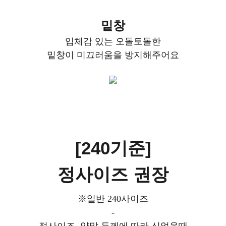
밑창
입체감 있는 오돌토돌한
밑창이 미끄러움을 방지해주어요
[240기준]
정사이즈 권장
※일반 240사이즈
-
정사이즈, 양말 두께에 따라 신었을때