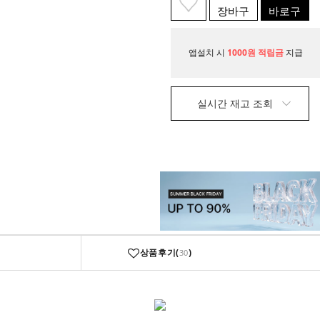
장바구
바로구
니
매
앱설치 시
1000원 적립금
지급
실시간 재고 조회
상품후기(
)
30