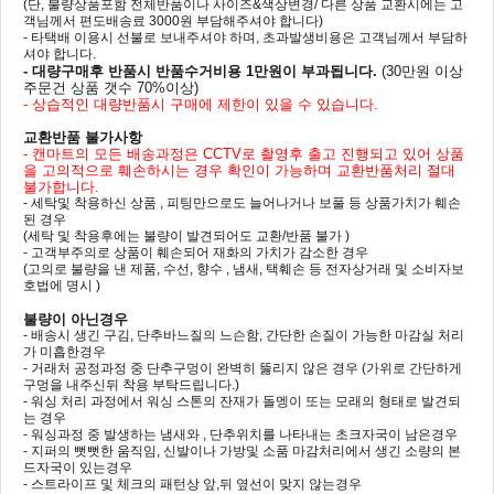
(단, 불량상품포함 전체반품이나 사이즈&색상변경/ 다른 상품 교환시에는 고
객님께서 편도배송료 3000원 부담해주셔야 합니다)
- 타택배 이용시 선불로 보내주셔야 하며, 초과발생비용은 고객님께서 부담하
셔야 합니다.
- 대량구매후 반품시 반품수거비용 1만원이 부과됩니다.
(30만원 이상
주문건 상품 갯수 70%이상)
- 상습적인 대량반품시 구매에 제한이 있을 수 있습니다.
교환반품 불가사항
- 캔마트의 모든 배송과정은 CCTV로 촬영후 출고 진행되고 있어 상품
을 고의적으로 훼손하시는 경우 확인이 가능하며 교환반품처리 절대
불가합니다.
- 세탁및 착용하신 상품 , 피팅만으로도 늘어나거나 보풀 등 상품가치가 훼손
된 경우
(세탁 및 착용후에는 불량이 발견되어도 교환/반품 불가 )
- 고객부주의로 상품이 훼손되어 재화의 가치가 감소한 경우
(고의로 불량을 낸 제품, 수선, 향수 , 냄새, 택훼손 등 전자상거래 및 소비자보
호법에 명시 )
불량이 아닌경우
- 배송시 생긴 구김, 단추바느질의 느슨함, 간단한 손질이 가능한 마감실 처리
가 미흡한경우
- 거래처 공정과정 중 단추구멍이 완벽히 뚫리지 않은 경우 (가위로 간단하게
구멍을 내주신뒤 착용 부탁드립니다.)
- 워싱 처리 과정에서 워싱 스톤의 잔재가 돌멩이 또는 모래의 형태로 발견되
는 경우
- 워싱과정 중 발생하는 냄새와 , 단추위치를 나타내는 초크자국이 남은경우
- 지퍼의 뻣뻣한 움직임, 신발이나 가방및 소품 마감처리에서 생긴 소량의 본
드자국이 있는경우
- 스트라이프 및 체크의 패턴상 앞,뒤 옆선이 맞지 않는경우