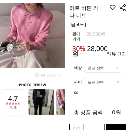
하트 버튼 카
라 니트
[울50%]
39,900원
판매
가격
30%
28,000
원
리뷰
(10)
색상
사이
즈
0
원
총 상품 금액