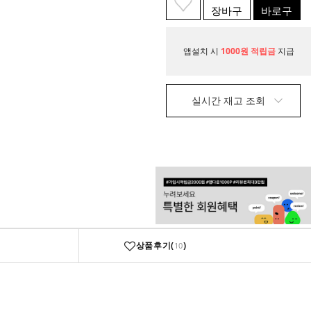
장바구
바로구
니
매
앱설치 시
1000원 적립금
지급
실시간 재고 조회
상품후기(
)
10