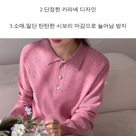
2.단정한 카라넥 디자인
3.소매,밑단 탄탄한 시보리 마감으로 늘어남 방지