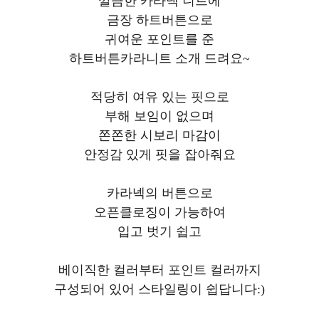
깔끔한 카라넥 니트에
금장 하트버튼으로
귀여운 포인트를 준
하트버튼카라니트 소개 드려요~
적당히 여유 있는 핏으로
부해 보임이 없으며
쫀쫀한 시보리 마감이
안정감 있게 핏을 잡아줘요
카라넥의 버튼으로
오픈클로징이 가능하여
입고 벗기 쉽고
베이직한 컬러부터 포인트 컬러까지
구성되어 있어 스타일링이 쉽답니다:)