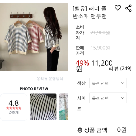
[벨유] 러너 줄
반소매 맨투맨
소비
21,900원
자가
격
15,900원
판매
가격
49%
11,200
원
리뷰
(249)
색상
사이
즈
0
원
총 상품 금액