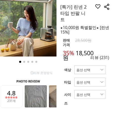
[특가] 린넨 2
타입 반팔 니
트
★10,000원 특별할인★ [린넨
15%]
28,500원
판매
가격
35%
18,500
원
리뷰
(231)
색상
타입
사이
즈