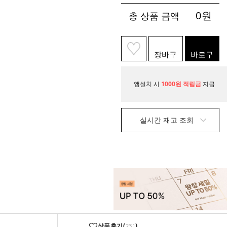
0
원
총 상품 금액
장바구
바로구
니
매
앱설치 시
1000원 적립금
지급
실시간 재고 조회
상품후기(
)
231