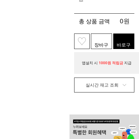
0
원
총 상품 금액
장바구
바로구
니
매
앱설치 시
1000원 적립금
지급
실시간 재고 조회