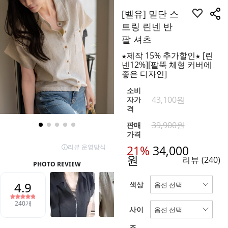
[벨유] 밑단 스
트링 린넨 반
팔 셔츠
★제작 15% 추가할인★ [린
넨12%][팔뚝 체형 커버에
좋은 디자인]
소비
43,100원
자가
격
39,900원
판매
가격
21%
34,000
원
리뷰
(240)
색상
사이
즈