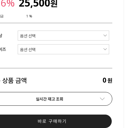
16%
25,500
원
립금
1 %
상
이즈
0
 상품 금액
원
실시간 재고 조회
바로 구매하기