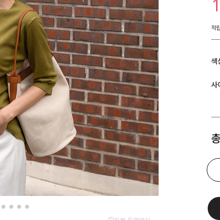
적
색
사
총