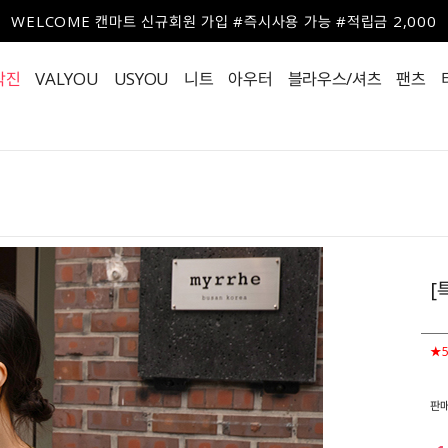
WELCOME 캔마트 신규회원 가입 #즉시사용 가능 #적립금 2,000
작진
VALYOU
USYOU
니트
아우터
블라우스/셔츠
팬츠
[
★5
판