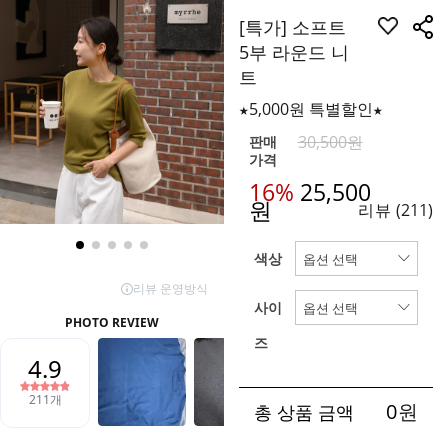
[특가] 소프트
5부 라운드 니
트
★5,000원 특별할인★
30,500원
판매
가격
16%
25,500
원
리뷰
(211)
색상
사이
즈
0
원
총 상품 금액