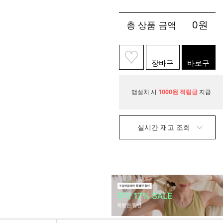
0
원
총 상품 금액
장바구
바로구
니
매
앱설치 시
1000원 적립금
지급
실시간 재고 조회