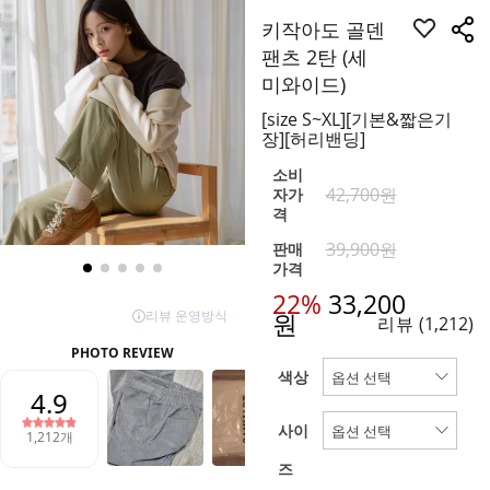
키작아도 골덴
팬츠 2탄 (세
미와이드)
[size S~XL][기본&짧은기
장][허리밴딩]
소비
42,700원
자가
격
39,900원
판매
가격
22%
33,200
원
리뷰
(1,212)
색상
사이
즈