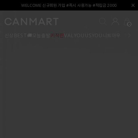
WELCOME 신규회원 가입 #즉시 사용가능 #적립금 2000
0
신상
BEST
🚚오늘출발
키작진
VALYOU
USYOU
니트
아우터
블라