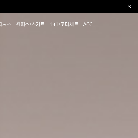
티셔츠
원피스/스커트
1+1/코디세트
ACC