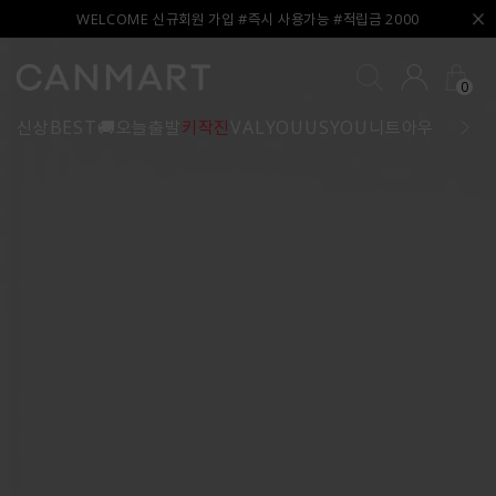
WELCOME 신규회원 가입 #즉시 사용가능 #적립금 2000
0
신상
BEST
🚚오늘출발
키작진
VALYOU
USYOU
니트
아우터
블라