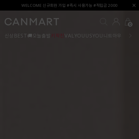
WELCOME 신규회원 가입 #즉시 사용가능 #적립금 2000
0
신상
BEST
🚚오늘출발
키작진
VALYOU
USYOU
니트
아우터
블라