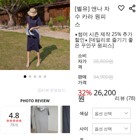
[벨유] 앤나 자
수 카라 원피
스
★썸머 시즌 제작 25% 추가
할인★ [데일리로 즐기기 좋
은 꾸안꾸 원피스]
소비
38,800원
자가
격
34,900원
판매
가격
32%
26,200
원
리뷰
(78)
색상
사이
즈