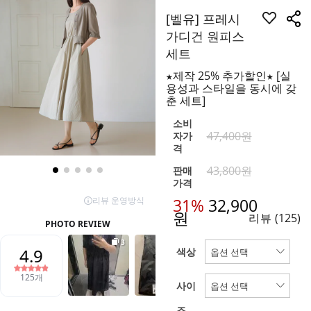
[벨유] 프레시
가디건 원피스
세트
★제작 25% 추가할인★ [실
용성과 스타일을 동시에 갖
춘 세트]
소비
47,400원
자가
격
43,800원
판매
가격
31%
32,900
원
리뷰
(125)
색상
사이
즈