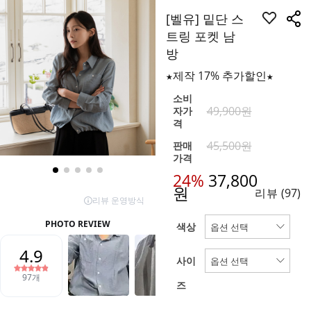
[벨유] 밑단 스
트링 포켓 남
방
★제작 17% 추가할인★
소비
49,900원
자가
격
45,500원
판매
가격
24%
37,800
원
리뷰
(97)
색상
사이
즈