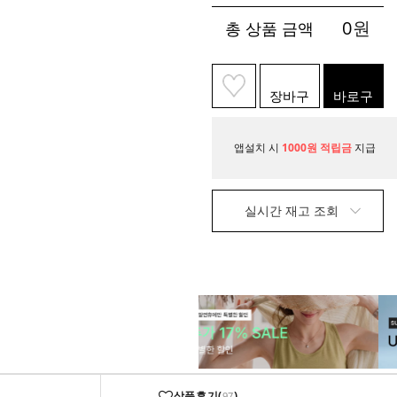
0
원
총 상품 금액
장바구
바로구
니
매
앱설치 시
1000원 적립금
지급
실시간 재고 조회
상품후기(
)
97