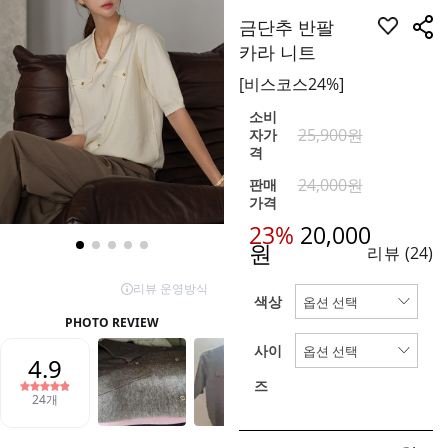
금단추 반팔
카라 니트
[비스코스24%]
소비
25,900원
자가
격
24,000원
판매
가격
23%
20,000
원
리뷰
(24)
색상
사이
즈