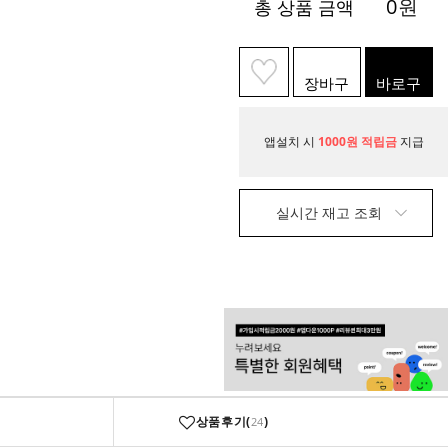
0
원
총 상품 금액
장바구
바로구
니
매
앱설치 시
1000원 적립금
지급
실시간 재고 조회
상품후기(
)
24