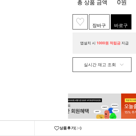
0
원
총 상품 금액
장바구
바로구
니
매
앱설치 시
1000원 적립금
지급
실시간 재고 조회
상품후기(
)
24