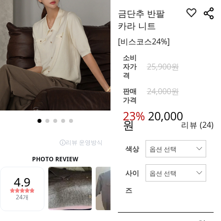
금단추 반팔
카라 니트
[비스코스24%]
소비
25,900원
자가
격
24,000원
판매
가격
23%
20,000
원
리뷰
(24)
색상
사이
즈