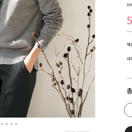
판
색
사
총