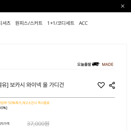
티셔츠
원피스/스커트
1+1/코디세트
ACC
벨유] 보카시 와이넥 울 가디건
임박! 50%특가,재고소진시 즉시종료
30%]
37,000원
비자가격