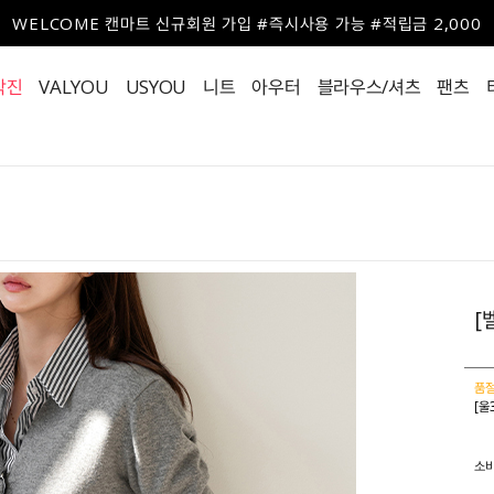
WELCOME 캔마트 신규회원 가입 #즉시사용 가능 #적립금 2,000
작진
VALYOU
USYOU
니트
아우터
블라우스/셔츠
팬츠
[
품절
[울
소