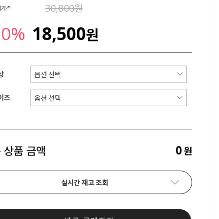
30,800원
매가격
50%
18,500
원
상
이즈
0
 상품 금액
원
실시간 재고 조회