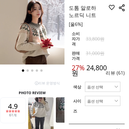
도톰 알로하
노르딕 니트
[울6%]
소비
33,800원
자가
격
31,000원
판매
가격
27%
24,800
원
리뷰
(61)
색상
사이
즈