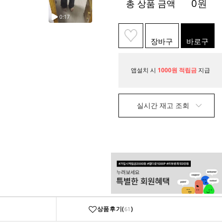
0
원
총 상품 금액
장바구
바로구
니
매
앱설치 시
1000원 적립금
지급
실시간 재고 조회
상품후기(
)
61