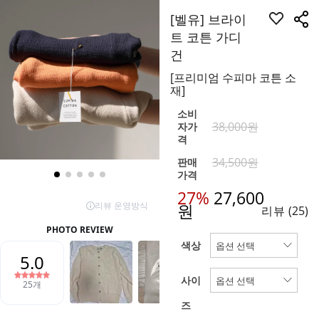
[벨유] 브라이
트 코튼 가디
건
[프리미엄 수피마 코튼 소
재]
소비
38,000원
자가
격
34,500원
판매
가격
27%
27,600
원
리뷰
(25)
색상
사이
즈