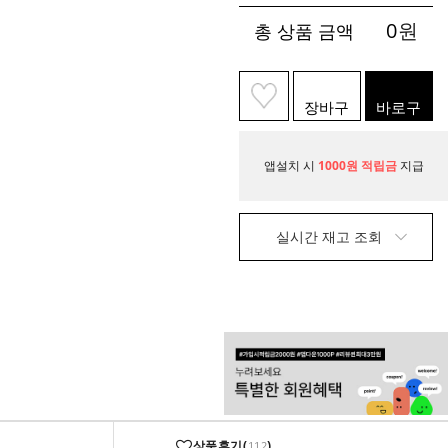
0
원
총 상품 금액
장바구
바로구
니
매
앱설치 시
1000원 적립금
지급
실시간 재고 조회
상품후기(
)
112