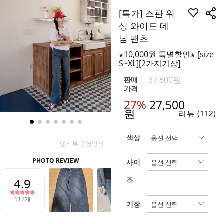
[특가] 스판 워
싱 와이드 데
님 팬츠
★10,000원 특별할인★ [size
S~XL][2가지기장]
37,500원
판매
가격
27%
27,500
원
리뷰
(112)
색상
사이
즈
기장