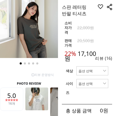
스판 레터링
반팔 티셔츠
소비
22,000원
자가
격
20,500원
판매
가격
22%
17,100
원
리뷰
(16)
색상
사이
즈
0
원
총 상품 금액