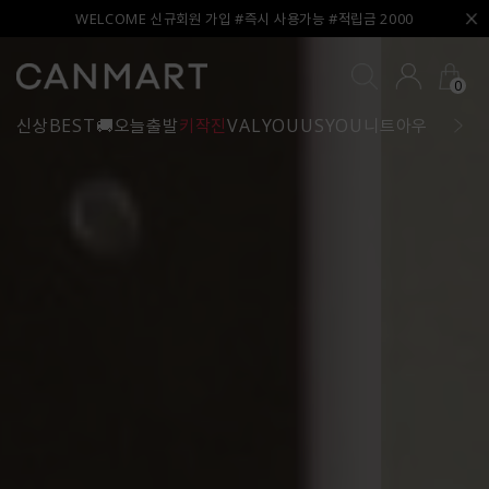
WELCOME 신규회원 가입 #즉시 사용가능 #적립금 2000
0
신상
BEST
🚚오늘출발
키작진
VALYOU
USYOU
니트
아우터
블라