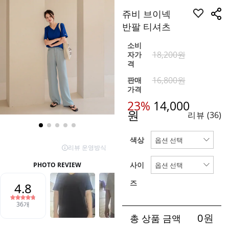
쥬비 브이넥
반팔 티셔츠
소비
18,200원
자가
격
16,800원
판매
가격
23%
14,000
원
리뷰
(36)
색상
사이
즈
0
원
총 상품 금액