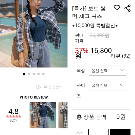
[특가] 보트 썸
머 체크 셔츠
★10,000원 특별할인★
26,800원
판매
가격
37%
16,800
원
리뷰
(92)
색상
사이
즈
0
원
총 상품 금액