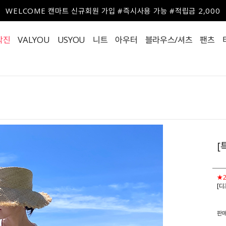
WELCOME 캔마트 신규회원 가입 #즉시사용 가능 #적립금 2,000
작진
VALYOU
USYOU
니트
아우터
블라우스/셔츠
팬츠
[
★
[디
판