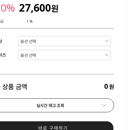
20%
27,600
원
립금
1 %
상
이즈
0
 상품 금액
원
실시간 재고 조회
바로 구매하기