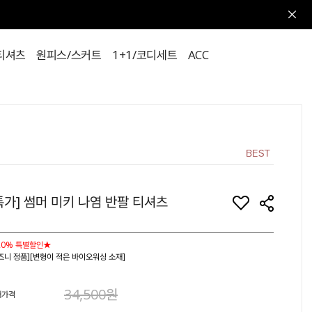
티셔츠
원피스/스커트
1+1/코디세트
ACC
특가] 썸머 미키 나염 반팔 티셔츠
20% 특별할인★
즈니 정품][변형이 적은 바이오워싱 소재]
34,500원
매가격