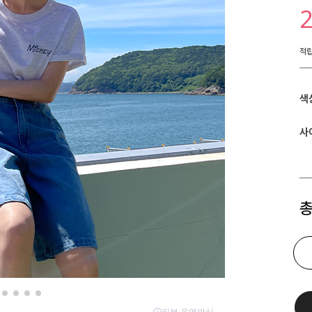
적
색
사
총