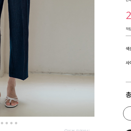
적
색
사
총