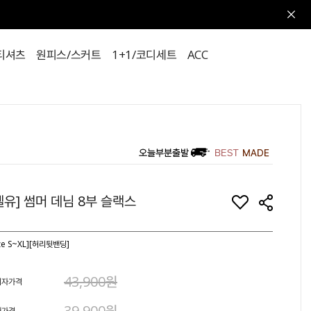
티셔츠
원피스/스커트
1+1/코디세트
ACC
벨유] 썸머 데님 8부 슬랙스
ize S~XL][허리뒷밴딩]
43,900원
비자가격
39,900원
매가격