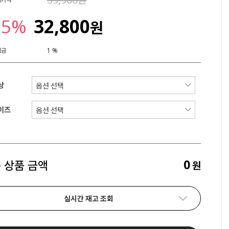
25%
32,800
원
립금
1 %
상
이즈
0
 상품 금액
원
실시간 재고 조회