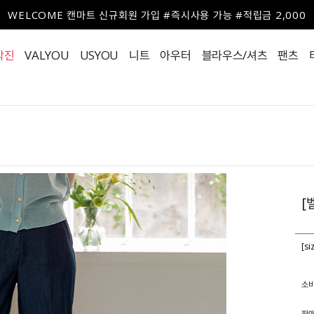
WELCOME 캔마트 신규회원 가입 #즉시사용 가능 #적립금 2,000
작진
VALYOU
USYOU
니트
아우터
블라우스/셔츠
팬츠
[
[s
소
판