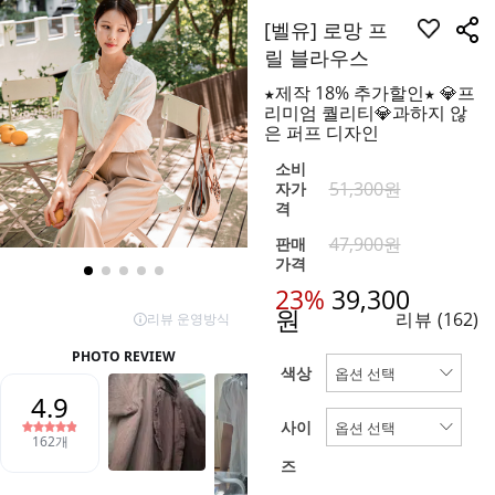
[벨유] 로망 프
릴 블라우스
★제작 18% 추가할인★ 💎프
리미엄 퀄리티💎과하지 않
은 퍼프 디자인
소비
51,300원
자가
격
47,900원
판매
가격
23%
39,300
원
리뷰
(162)
색상
사이
즈