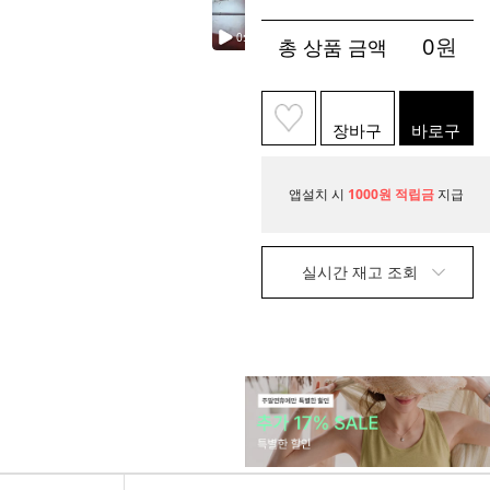
0
원
총 상품 금액
장바구
바로구
니
매
앱설치 시
1000원 적립금
지급
실시간 재고 조회