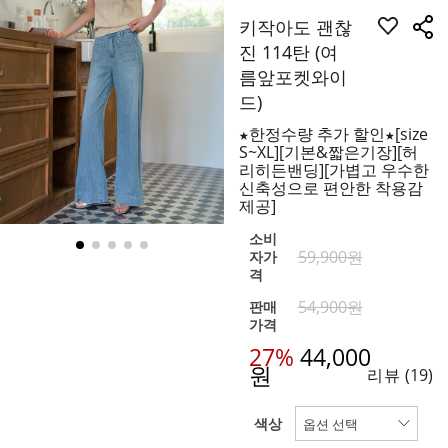
키작아도 괜찮
진 114탄 (여
름앞포켓와이
드)
★한정수량 추가 할인★[size
S~XL][기본&짧은기장][허
리히든밴딩][가볍고 우수한
신축성으로 편안한 착용감
제공]
소비
59,900원
자가
격
54,900원
판매
가격
27%
44,000
원
리뷰
(19)
색상