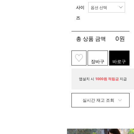
사이
즈
0
원
총 상품 금액
장바구
바로구
니
매
앱설치 시
1000원 적립금
지급
실시간 재고 조회