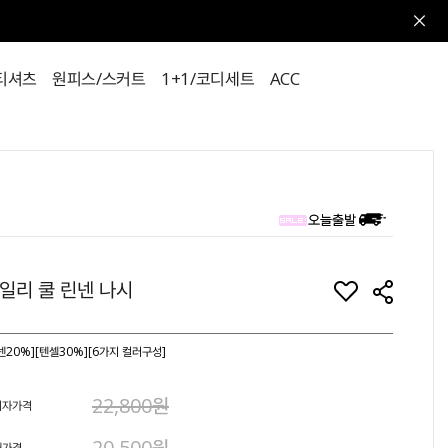
티셔츠
원피스/스커트
1+1/코디세트
ACC
일리 쿨 린넨 나시
넨20%][텐셀30%][6가지 컬러구성]
22,800원
비자가격
20,500원
매가격