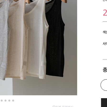
색
사
총