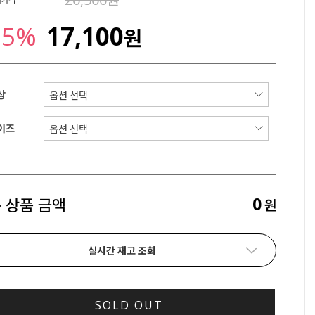
25%
17,100
원
상
이즈
0
 상품 금액
원
실시간 재고 조회
SOLD OUT