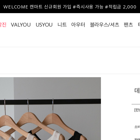
WELCOME 캔마트 신규회원 가입 #즉시사용 가능 #적립금 2,000
작진
VALYOU
USYOU
니트
아우터
블라우스/셔츠
팬츠
데
[린
소
판