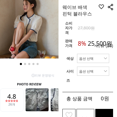
웨이브 배색
핀턱 블라우스
소비
27,800원
자가
격
판매
8%
25,500
원
리뷰
(26)
가격
색상
사이
즈
0
원
총 상품 금액