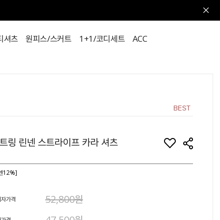
티셔츠
원피스/스커트
1+1/코디세트
ACC
트링 린넨 스트라이프 카라 셔츠
넨12%]
52,800원
비자가격
47,500원
매가격