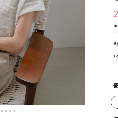
적
색
사
총