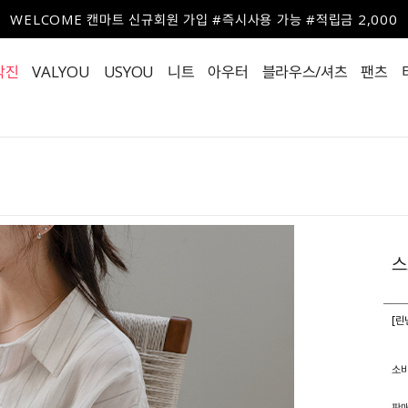
WELCOME 캔마트 신규회원 가입 #즉시사용 가능 #적립금 2,000
작진
VALYOU
USYOU
니트
아우터
블라우스/셔츠
팬츠
스
[린
소
판