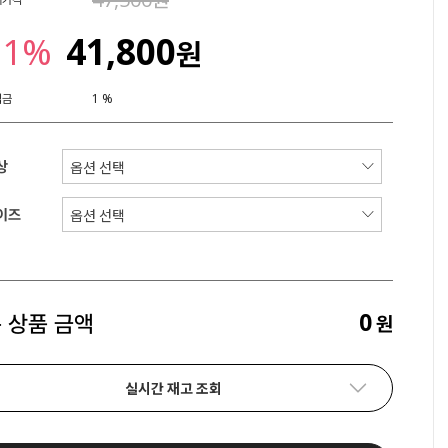
21%
41,800
원
립금
1 %
상
이즈
0
 상품 금액
원
실시간 재고 조회