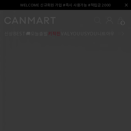
WELCOME 신규회원 가입 #즉시 사용가능 #적립금 2000
0
신상
BEST
🚚오늘출발
키작진
VALYOU
USYOU
니트
아우터
블라