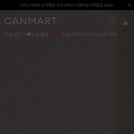
WELCOME 신규회원 가입 #즉시 사용가능 #적립금 2000
0
신상
BEST
🚚오늘출발
키작진
VALYOU
USYOU
니트
아우터
블라